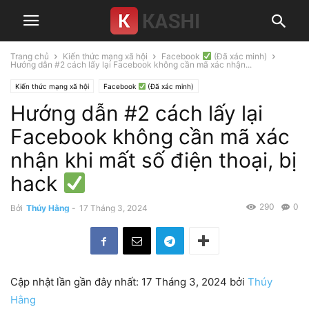
Trang chủ
Kiến thức mạng xã hội
Facebook
(Đã xác minh)
Hướng dẫn #2 cách lấy lại Facebook không cần mã xác nhận...
Kiến thức mạng xã hội
Facebook
(Đã xác minh)
Hướng dẫn #2 cách lấy lại
Facebook không cần mã xác
nhận khi mất số điện thoại, bị
hack
290
0
Bởi
Thúy Hằng
-
17 Tháng 3, 2024
Cập nhật lần gần đây nhất: 17 Tháng 3, 2024 bởi
Thúy
Hằng