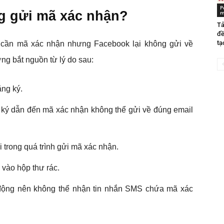
P
g gửi mã xác nhận?
m
Tả
đề
tạ
k cần mã xác nhận nhưng Facebook lại không gửi về
ng bắt nguồn từ lý do sau:
ăng ký.
g ký dẫn đến mã xác nhận không thể gửi về đúng email
i trong quá trình gửi mã xác nhận.
 vào hộp thư rác.
i động nên không thể nhận tin nhắn SMS chứa mã xác