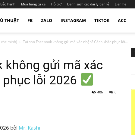
Bảo hành
Mua hàng từ xa
Hỗ trợ
Danh sách các đại lý bán lẻ
Liên hệ
Ủ THUẬT
FB
ZALO
INSTAGRAM
TIKTOK
ACC
 xác minh)
Tại sao Facebook không gửi mã xác nhận? Cách khắc phục lỗi...
k không gửi mã xác
 phục lỗi 2026
406
0
gram
2026 bởi
Mr. Kashi