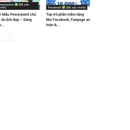
owerpoint
(Đã xác
inh)
Facebook
(Đã xác minh)
i Mẫu Powerpoint chủ
Top #5 phần mềm tăng
 du lịch đẹp – Sáng
like Facebook, Fanpage an
o...
toàn &...