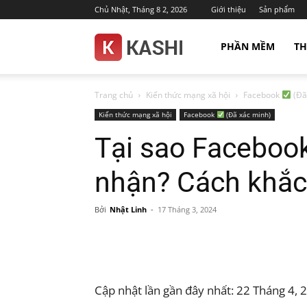
Chủ Nhật, Tháng 8 2, 2026
Giới thiệu
Sản phẩm
Kashi.com.vn
PHẦN MỀM
TH
Trang chủ
Kiến thức mạng xã hội
Facebook
(Đã
Kiến thức mạng xã hội
Facebook
(Đã xác minh)
Tại sao Faceboo
nhận? Cách khắc
Bởi
Nhật Linh
-
17 Tháng 3, 2024
Facebook
Email
Tele
Cập nhật lần gần đây nhất: 22 Tháng 4, 