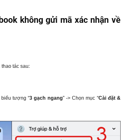
book không gửi mã xác nhận về
 thao tác sau:
biểu tượng “
3 gạch ngang
” -> Chọn mục “
Cài đặt &