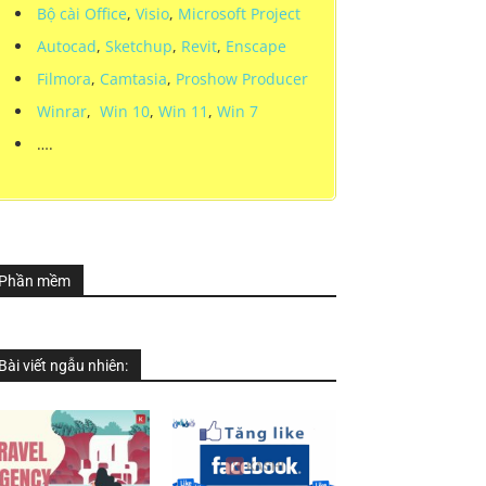
Bộ cài Office
,
Visio
,
Microsoft Project
Autocad
,
Sketchup
,
Revit
,
Enscape
Filmora
,
Camtasia
,
Proshow Producer
Winrar
,
Win 10
,
Win 11
,
Win 7
….
Phần mềm
Bài viết ngẫu nhiên: