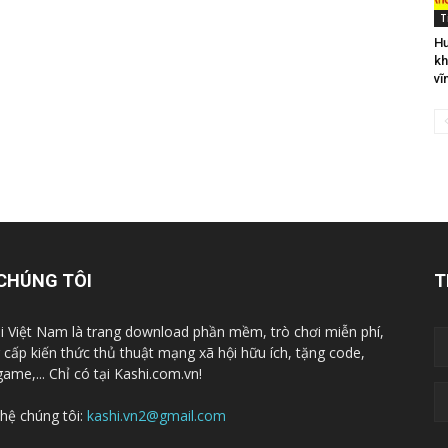
T
Hư
kh
vĩ
CHÚNG TÔI
T
i Việt Nam là trang download phần mềm, trò chơi miễn phí,
 cấp kiến thức thủ thuật mạng xã hội hữu ích, tặng code,
game,... Chỉ có tại Kashi.com.vn!
 hệ chúng tôi:
kashi.vn2@gmail.com