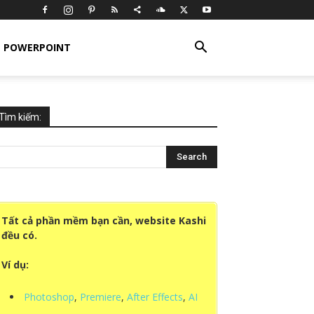
POWERPOINT
Tìm kiếm:
Tất cả phần mềm bạn cần, website Kashi
đều có.
Ví dụ:
Photoshop
,
Premiere
,
After Effects
,
AI