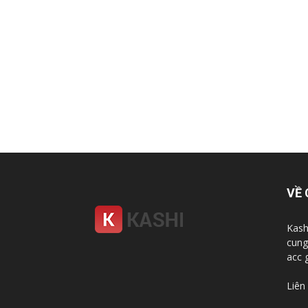
VỀ 
Kash
cung
acc 
Liên