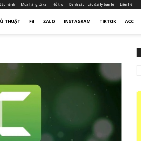
Bảo hành
Mua hàng từ xa
Hỗ trợ
Danh sách các đại lý bán lẻ
Liên hệ
Ủ THUẬT
FB
ZALO
INSTAGRAM
TIKTOK
ACC