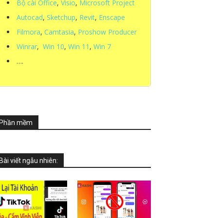
Bộ cài Office
,
Visio
,
Microsoft Project
Autocad
,
Sketchup
,
Revit
,
Enscape
Filmora
,
Camtasia
,
Proshow Producer
Winrar
,
Win 10
,
Win 11
,
Win 7
….
Phần mềm
Bài viết ngẫu nhiên: