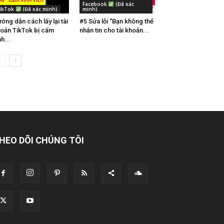
Facebook
(Đã xác
ikTok
(Đã xác minh)
minh)
ớng dẫn cách lấy lại tài
#5 Sửa lỗi “Bạn không thể
oản TikTok bị cấm
nhắn tin cho tài khoản...
nh...
HEO DÕI CHÚNG TÔI