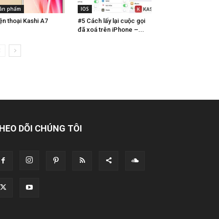
ản phẩm
IOS
ện thoại Kashi A7
#5 Cách lấy lại cuộc gọi
đã xoá trên iPhone –...
HEO DÕI CHÚNG TÔI