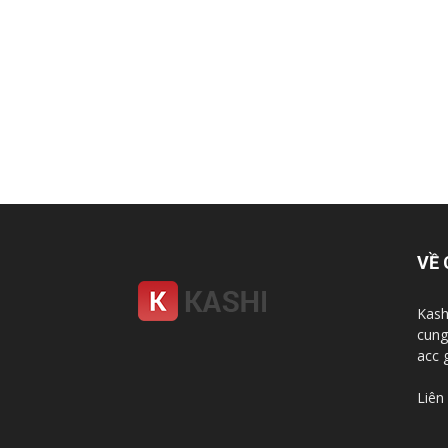
VỀ 
Kash
cung
acc 
Liên