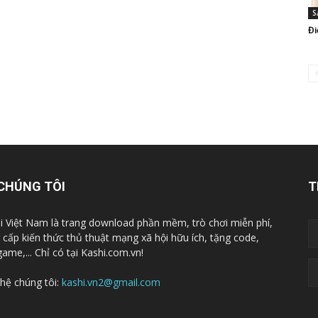
S
Đi
CHÚNG TÔI
T
i Việt Nam là trang download phần mềm, trò chơi miễn phí,
 cấp kiến thức thủ thuật mạng xã hội hữu ích, tặng code,
game,... Chỉ có tại Kashi.com.vn!
 hệ chúng tôi:
kashi.vn2@gmail.com