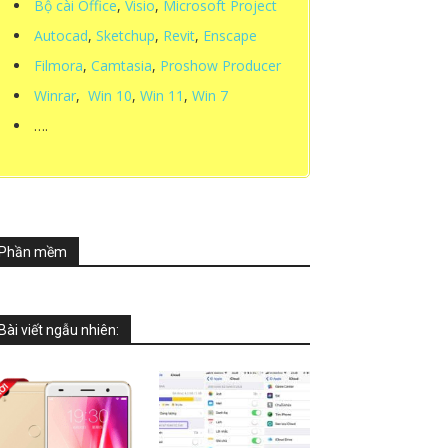
Bộ cài Office
,
Visio
,
Microsoft Project
Autocad
,
Sketchup
,
Revit
,
Enscape
Filmora
,
Camtasia
,
Proshow Producer
Winrar
,
Win 10
,
Win 11
,
Win 7
….
Phần mềm
Bài viết ngẫu nhiên: