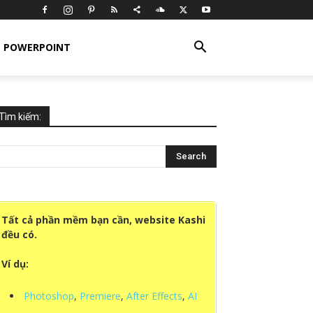
POWERPOINT
Tìm kiếm:
Tất cả phần mềm bạn cần, website Kashi
đều có.
Ví dụ:
Photoshop
,
Premiere
,
After Effects
,
AI