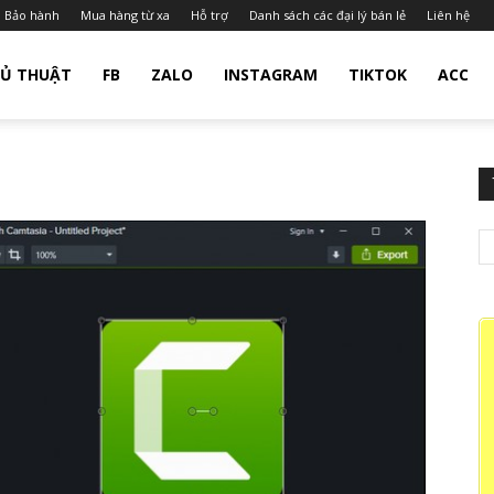
Bảo hành
Mua hàng từ xa
Hỗ trợ
Danh sách các đại lý bán lẻ
Liên hệ
Ủ THUẬT
FB
ZALO
INSTAGRAM
TIKTOK
ACC