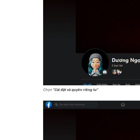
Chọn
“Cài đặt và quyền riêng tư”