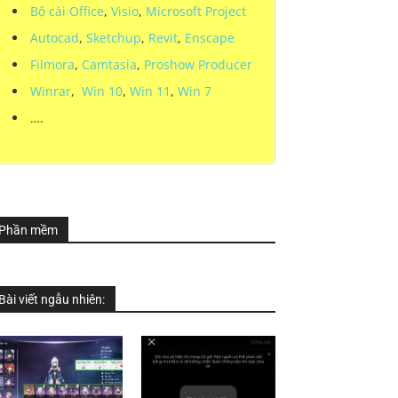
Bộ cài Office
,
Visio
,
Microsoft Project
Autocad
,
Sketchup
,
Revit
,
Enscape
Filmora
,
Camtasia
,
Proshow Producer
Winrar
,
Win 10
,
Win 11
,
Win 7
….
Phần mềm
Bài viết ngẫu nhiên: