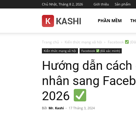
Chủ Nhật, Tháng 8 2, 2026
Giới thiệu
Sản phẩm
Kashi.com.vn
PHẦN MỀM
TH
Trang chủ
Kiến thức mạng xã hội
Facebook
(Đã
Kiến thức mạng xã hội
Facebook
(Đã xác minh)
Hướng dẫn cách 
nhân sang Faceb
2026
Bởi
Mr. Kashi
-
17 Tháng 3, 2024
Facebook
Email
Tele