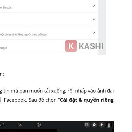
n:
 tin mà bạn muốn tải xuống, rồi nhấp vào ảnh đại
ải Facebook. Sau đó c
họn “
Cài đặt & quyền riêng