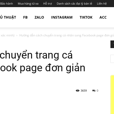
Bảo hành
Mua hàng từ xa
Hỗ trợ
Danh sách các đại lý bán lẻ
Liên hệ
Ủ THUẬT
FB
ZALO
INSTAGRAM
TIKTOK
ACC
 xác minh)
Hướng dẫn cách chuyển trang cá nhân sang Facebook page đơn giả
chuyển trang cá
ook page đơn giản
3659
0
gram