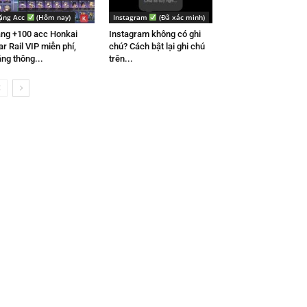
ặng Acc
(Hôm nay)
Instagram
(Đã xác minh)
ng +100 acc Honkai
Instagram không có ghi
ar Rail VIP miễn phí,
chú? Cách bật lại ghi chú
ắng thông...
trên...