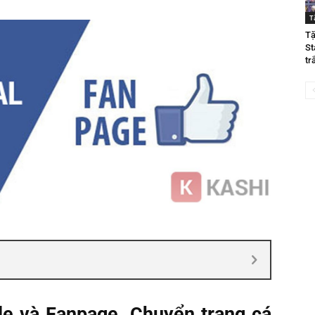
T
Tặ
St
tr
ile và Fanpage.
Chuyển trang cá