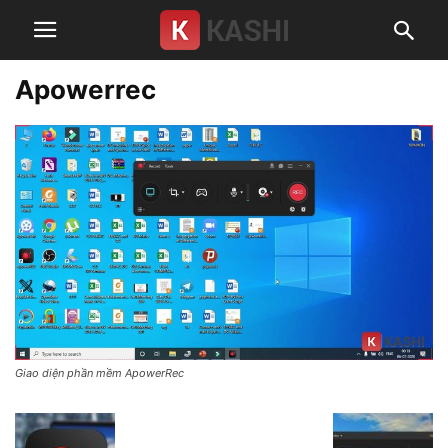
Apowerrec
Giao diện phần mềm ApowerRec