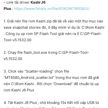
– Link tải driver
Kashi J6
Plus
:
https://www.fshare.vn/file/63KDW7WRQ8JU
1. Giải nén file rom Kashi.zip đã tải về vào một thư mục nào
save snapchat stories đó, ở đây mình ví dụ là: C:\Rom Kashi
. Công cụ up rom SP Flash Tool giải nén ra ổ C:\SP-Flash-
Tool-v5.1532.00
2. Chạy file flash_tool.exe trong C:\SP-Flash-Tool-
v5.1532.00
3. Click vào “Scatter-loading” chọn file
“MT6580_Android_scatter.txt” trong thư mục rom đã giải
nén C:\Rom Kashi . Rồi chọn “Download” để chuẩn bị up
rom Kashi J6 Plus
4. Tắt Kashi J6 Plus , chờ khoảng 15s Kết nối cáp USB từ