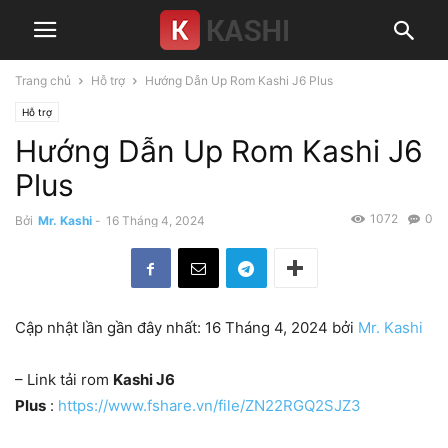
Trang chủ
Hỗ trợ
Hướng Dẫn Up Rom Kashi J6 Plus
Hỗ trợ
Hướng Dẫn Up Rom Kashi J6
Plus
1072
0
Bởi
Mr. Kashi
-
16 Tháng 4, 2024
Cập nhật lần gần đây nhất: 16 Tháng 4, 2024 bởi
Mr. Kashi
– Link tải rom
Kashi J6
Plus
:
https://www.fshare.vn/file/ZN22RGQ2SJZ3