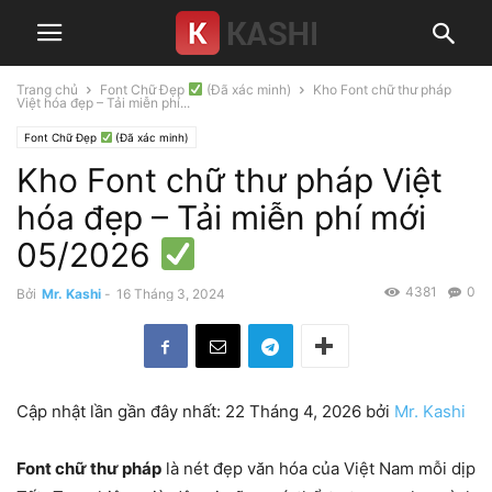
Trang chủ
Font Chữ Đẹp
(Đã xác minh)
Kho Font chữ thư pháp
Việt hóa đẹp – Tải miễn phí...
Font Chữ Đẹp
(Đã xác minh)
Kho Font chữ thư pháp Việt
hóa đẹp – Tải miễn phí mới
05/2026
4381
0
Bởi
Mr. Kashi
-
16 Tháng 3, 2024
Cập nhật lần gần đây nhất: 22 Tháng 4, 2026 bởi
Mr. Kashi
Font chữ thư pháp
là nét đẹp văn hóa của Việt Nam mỗi dịp