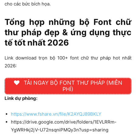
cho các bức bích họa.
Tổng hợp những bộ Font chữ
thư pháp đẹp & ứng dụng thực
tế tốt nhất 2026
Link download trọn bộ 100+ font chữ thư pháp hot nhất
2026:
TẢI NGAY BỘ FONT THƯ PHÁP (MIỄN
PHÍ)
Link dự phòng:
https://www.fshare.vn/file/K2AYQJ89BKLY
https://drive.google.com/drive/folders/1EVLRRm-
YgWRHkj2jV-U72nsqniPMQy3n?usp=sharing