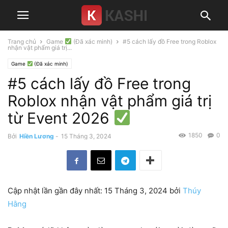
Trang chủ
Game
(Đã xác minh)
#5 cách lấy đồ Free trong Roblox
nhận vật phẩm giá trị...
Game
(Đã xác minh)
#5 cách lấy đồ Free trong
Roblox nhận vật phẩm giá trị
từ Event 2026
1850
0
Bởi
Hiền Lương
-
15 Tháng 3, 2024
Cập nhật lần gần đây nhất: 15 Tháng 3, 2024 bởi
Thúy
Hằng