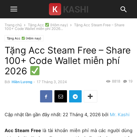
Trang chủ
Tặng Acc
(Hôm nay)
Tặng Acc Steam Free – Share
100+ Code Wallet miễn phí 2026...
Tặng Acc
(Hôm nay)
Tặng Acc Steam Free – Share
100+ Code Wallet miễn phí
2026
8818
19
Bởi
Hiền Lương
-
17 Tháng 3, 2024
Cập nhật lần gần đây nhất: 22 Tháng 4, 2026 bởi
Mr. Kashi
Acc Steam Free
là tài khoản miễn phí mà các người dùng