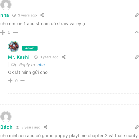
nha
3 years ago
cho em xin 1 acc stream có straw valley ạ
0
Admin
Mr. Kashi
3 years ago
Reply to
nha
Ok lát mình gửi cho
0
Bách
3 years ago
cho mình xin acc có game poppy playtime chapter 2 và fnaf scurity