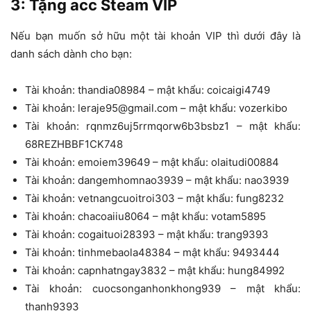
3: Tặng acc Steam VIP
Nếu bạn muốn sở hữu một tài khoản VIP thì dưới đây là
danh sách dành cho bạn:
Tài khoản: thandia08984 – mật khẩu: coicaigi4749
Tài khoản: leraje95@gmail.com – mật khẩu: vozerkibo
Tài khoản: rqnmz6uj5rrmqorw6b3bsbz1 – mật khẩu:
68REZHBBF1CK748
Tài khoản: emoiem39649 – mật khẩu: olaitudi00884
Tài khoản: dangemhomnao3939 – mật khẩu: nao3939
Tài khoản: vetnangcuoitroi303 – mật khẩu: fung8232
Tài khoản: chacoaiiu8064 – mật khẩu: votam5895
Tài khoản: cogaituoi28393 – mật khẩu: trang9393
Tài khoản: tinhmebaola48384 – mật khẩu: 9493444
Tài khoản: capnhatngay3832 – mật khẩu: hung84992
Tài khoản: cuocsonganhonkhong939 – mật khẩu:
thanh9393