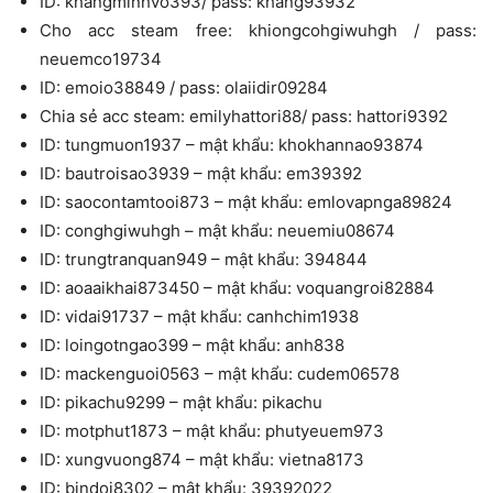
ID: khangminhvo393/ pass: khang93932
Cho acc steam free: khiongcohgiwuhgh / pass:
neuemco19734
ID: emoio38849 / pass: olaiidir09284
Chia sẻ acc steam: emilyhattori88/ pass: hattori9392
ID: tungmuon1937 – mật khẩu: khokhannao93874
ID: bautroisao3939 – mật khẩu: em39392
ID: saocontamtooi873 – mật khẩu: emlovapnga89824
ID: conghgiwuhgh – mật khẩu: neuemiu08674
ID: trungtranquan949 – mật khẩu: 394844
ID: aoaaikhai873450 – mật khẩu: voquangroi82884
ID: vidai91737 – mật khẩu: canhchim1938
ID: loingotngao399 – mật khẩu: anh838
ID: mackenguoi0563 – mật khẩu: cudem06578
ID: pikachu9299 – mật khẩu: pikachu
ID: motphut1873 – mật khẩu: phutyeuem973
ID: xungvuong874 – mật khẩu: vietna8173
ID: bindoi8302 – mật khẩu: 39392022