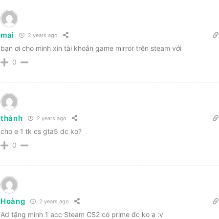
mai
2 years ago
bạn ơi cho mình xin tài khoản game mirror trên steam với
0
thành
2 years ago
cho e 1 tk cs gta5 dc ko?
0
Hoàng
2 years ago
Ad tặng mình 1 acc Steam CS2 có prime đc ko ạ :v