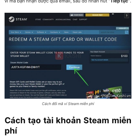
ví mà bạn nhận được qua email, sau đó nhấn nút
“Tiếp tục”
.
Cách đổi mã ví Steam miễn phí
Cách tạo tài khoản Steam miễn
phí