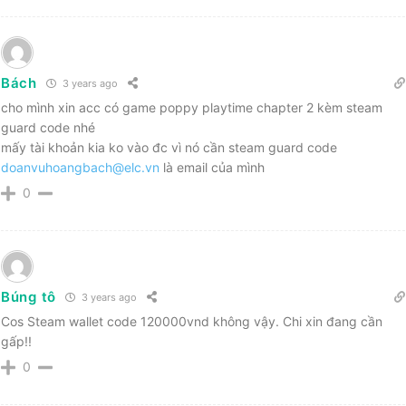
Bách
3 years ago
cho mình xin acc có game poppy playtime chapter 2 kèm steam
guard code nhé
mấy tài khoản kia ko vào đc vì nó cần steam guard code
doanvuhoangbach@elc.vn
là email của mình
0
Búng tô
3 years ago
Cos Steam wallet code 120000vnd không vậy. Chi xin đang cần
gấp!!
0