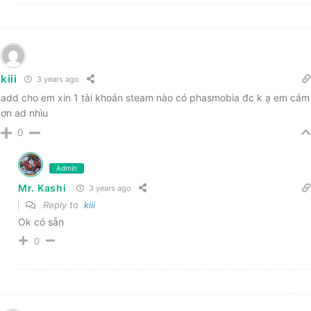
kiii
3 years ago
add cho em xin 1 tài khoản steam nào có phasmobia đc k ạ em cảm
ơn ad nhìu
0
Admin
Mr. Kashi
3 years ago
Reply to
kiii
Ok có sẵn
0