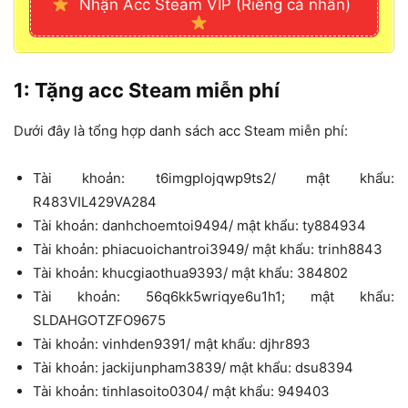
Nhận Acc Steam VIP (Riêng cá nhân)
1: Tặng acc Steam miễn phí
Dưới đây là tổng hợp danh sách acc Steam miễn phí:
Tài khoản: t6imgplojqwp9ts2/ mật khẩu:
R483VIL429VA284
Tài khoản: danhchoemtoi9494/ mật khẩu: ty884934
Tài khoản: phiacuoichantroi3949/ mật khẩu: trinh8843
Tài khoản: khucgiaothua9393/ mật khẩu: 384802
Tài khoản: 56q6kk5wriqye6u1h1; mật khẩu:
SLDAHGOTZFO9675
Tài khoản: vinhden9391/ mật khẩu: djhr893
Tài khoản: jackijunpham3839/ mật khẩu: dsu8394
Tài khoản: tinhlasoito0304/ mật khẩu: 949403