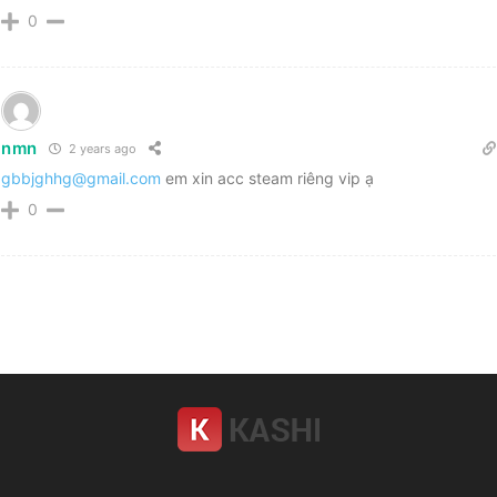
0
nmn
2 years ago
gbbjghhg@gmail.com
em xin acc steam riêng vip ạ
0