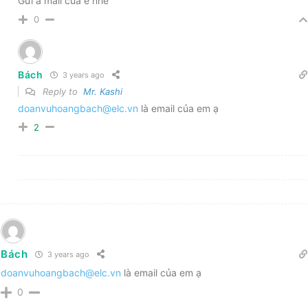
Gửi a mail của e nhé
0
Bách
3 years ago
Reply to
Mr. Kashi
doanvuhoangbach@elc.vn
là email của em ạ
2
Bách
3 years ago
doanvuhoangbach@elc.vn
là email của em ạ
0