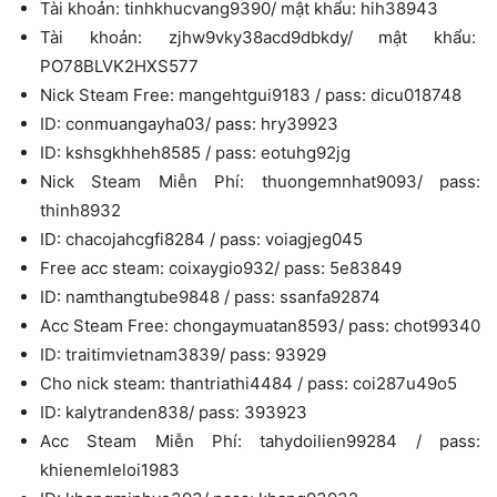
Tài khoản: tinhkhucvang9390/ mật khẩu: hih38943
Tài khoản: zjhw9vky38acd9dbkdy/ mật khẩu:
PO78BLVK2HXS577
Nick Steam Free: mangehtgui9183 / pass: dicu018748
ID: conmuangayha03/ pass: hry39923
ID: kshsgkhheh8585 / pass: eotuhg92jg
Nick Steam Miễn Phí: thuongemnhat9093/ pass:
thinh8932
ID: chacojahcgfi8284 / pass: voiagjeg045
Free acc steam: coixaygio932/ pass: 5e83849
ID: namthangtube9848 / pass: ssanfa92874
Acc Steam Free: chongaymuatan8593/ pass: chot99340
ID: traitimvietnam3839/ pass: 93929
Cho nick steam: thantriathi4484 / pass: coi287u49o5
ID: kalytranden838/ pass: 393923
Acc Steam Miễn Phí: tahydoilien99284 / pass:
khienemleloi1983