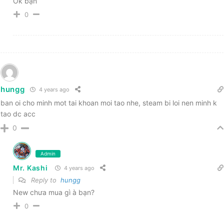
Ok bạn
0
hungg
4 years ago
ban oi cho minh mot tai khoan moi tao nhe, steam bi loi nen minh k
tao dc acc
0
Admin
Mr. Kashi
4 years ago
Reply to
hungg
New chưa mua gì à bạn?
0