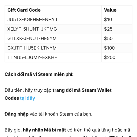
Gift Card Code
Value
JU5TX-KGFHM-ENHYT
$10
XELYF-5HUNT-JKTMG
$25
GTLXK-JFNUT-HE5YM
$50
GXJTF-HU5EK-LTNYM
$100
TTNU5-LJGMY-EXKHF
$200
Cách đổi mã ví Steam miễn phí:
Đầu tiên, hãy truy cập
trang đổi mã Steam Wallet
Codes
tại đây
.
Đăng nhập
vào tài khoản Steam của bạn.
Bây giờ,
hãy nhập Mã bí mật
có trên thẻ quà tặng hoặc mã