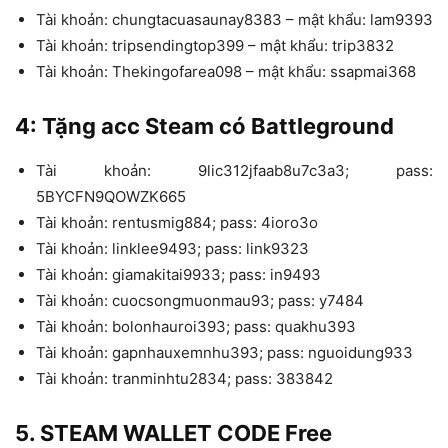
Tài khoản: chungtacuasaunay8383 – mật khẩu: lam9393
Tài khoản: tripsendingtop399 – mật khẩu: trip3832
Tài khoản: Thekingofarea098 – mật khẩu: ssapmai368
4: Tặng acc Steam có Battleground
Tài khoản: 9lic312jfaab8u7c3a3; pass:
5BYCFN9QOWZK665
Tài khoản: rentusmig884; pass: 4ioro3o
Tài khoản: linklee9493; pass: link9323
Tài khoản: giamakitai9933; pass: in9493
Tài khoản: cuocsongmuonmau93; pass: y7484
Tài khoản: bolonhauroi393; pass: quakhu393
Tài khoản: gapnhauxemnhu393; pass: nguoidung933
Tài khoản: tranminhtu2834; pass: 383842
5. STEAM WALLET CODE Free